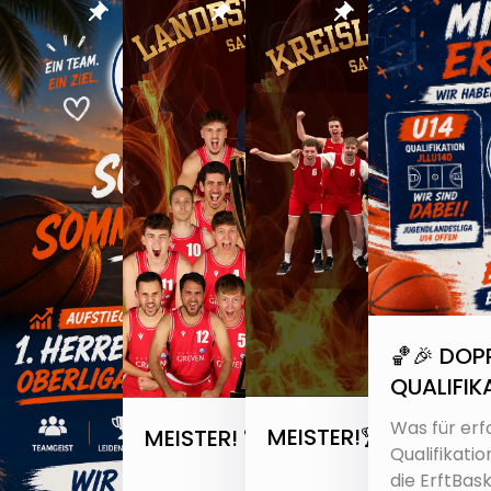
🏀🎉 DOP
QUALIFIK
Was für erf
MEISTER!🏆🔥
MEISTER! 🏆🔥
Qualifikat
die ErftBaskets